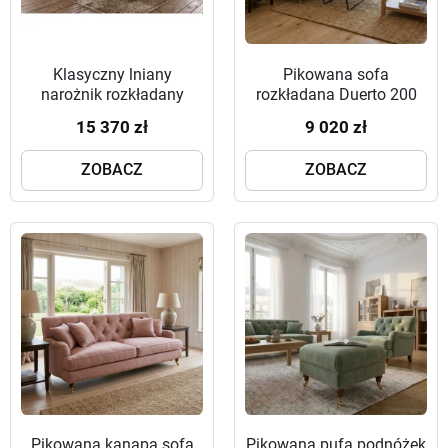
Klasyczny lniany
Pikowana sofa
narożnik rozkładany
rozkładana Duerto 200
Hilton 246x275 cm z
cm z funkcją spania w
15 370 zł
9 020 zł
włoską funkcją spania w
stylu angielskim
stylu angielskim
ZOBACZ
ZOBACZ
Pikowana kanapa sofa
Pikowana pufa podnóżek