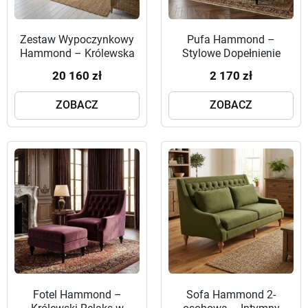
Zestaw Wypoczynkowy
Pufa Hammond –
Hammond – Królewska
Stylowe Dopełnienie
Harmonia w Twoim
Twojej Strefy Relaksu
20 160 zł
2 170 zł
Salonie
ZOBACZ
ZOBACZ
Fotel Hammond –
Sofa Hammond 2-