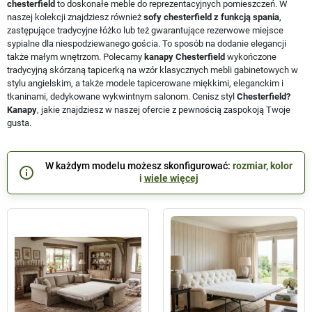
chesterfield
to doskonałe meble do reprezentacyjnych pomieszczeń. W
naszej kolekcji znajdziesz również
sofy chesterfield z funkcją spania
,
zastępujące tradycyjne łóżko lub też gwarantujące rezerwowe miejsce
sypialne dla niespodziewanego gościa. To sposób na dodanie elegancji
także małym wnętrzom. Polecamy
kanapy Chesterfield
wykończone
tradycyjną skórzaną tapicerką na wzór klasycznych mebli gabinetowych w
stylu angielskim, a także modele tapicerowane miękkimi, eleganckim i
tkaninami, dedykowane wykwintnym salonom. Cenisz styl
Chesterfield?
Kanapy
, jakie znajdziesz w naszej ofercie z pewnością zaspokoją Twoje
gusta.
W każdym modelu możesz skonfigurować:
rozmiar, kolor
info_outline
i
wiele więcej