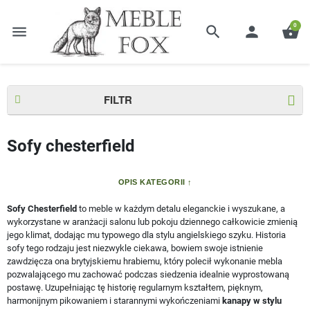
0
menu
search
person
shopping_basket
Strona główna
Sofy
Sofy chesterfield
FILTR
Sofy chesterfield
OPIS KATEGORII
Sofy Chesterfield
to meble w każdym detalu eleganckie i wyszukane, a
wykorzystane w aranżacji salonu lub pokoju dziennego całkowicie zmienią
jego klimat, dodając mu typowego dla stylu angielskiego szyku. Historia
sofy tego rodzaju jest niezwykle ciekawa, bowiem swoje istnienie
zawdzięcza ona brytyjskiemu hrabiemu, który polecił wykonanie mebla
pozwalającego mu zachować podczas siedzenia idealnie wyprostowaną
postawę. Uzupełniając tę historię regularnym kształtem, pięknym,
harmonijnym pikowaniem i starannymi wykończeniami
kanapy w stylu