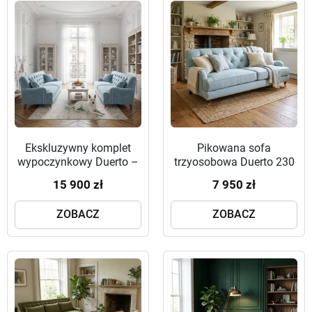
Ekskluzywny komplet
Pikowana sofa
wypoczynkowy Duerto –
trzyosobowa Duerto 230
zestaw dwóch
cm w kolorze błękitnym
15 900 zł
7 950 zł
pikowanych sof 230 cm
na toczonych nóżkach
w kolorze błękitnym
ZOBACZ
ZOBACZ