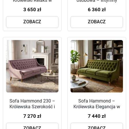
Królewski Relaks w
osobowa – Intymny
Twoim Gabinecie
Komfort w Stylu Modern
3 650 zł
6 360 zł
Classic
ZOBACZ
ZOBACZ
Sofa Hammond 230 –
Sofa Hammond –
Królewska Szerokość i
Królewska Elegancja w
Mistrzowskie Pikowanie
Welurowym Wydaniu
7 270 zł
7 440 zł
ZOBACZ
ZOBACZ