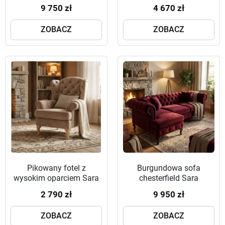
bokiem w skórze
9 750 zł
4 670 zł
naturalnej
ZOBACZ
ZOBACZ
Pikowany fotel z
Burgundowa sofa
wysokim oparciem Sara
chesterfield Sara
250x140
2 790 zł
9 950 zł
ZOBACZ
ZOBACZ