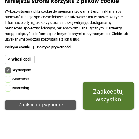
Niniejsza strona korzysta z plików cookie
Wykorzystujemy pliki cookie do spersonalizowania treści i reklam, aby
oferować funkcje społecznościowe i analizować ruch w naszej witrynie.
Informacje o tym, jak korzystasz z naszej witryny, udostępniamy
partnerom społecznościowym, reklamowym i analitycznym. Partnerzy
Klasyczny skórzany fotel
Kanapa Chesterfied Sara
mogą połączyć te informacje z innymi danymi otrzymanymi od Ciebie lub
na wysokich nóżkach
190 w skórze naturalnej
uzyskanymi podczas korzystania z ich usług.
Sara
Polityka cookie
|
Polityka prywatności
4 250 zł
8 540 zł
Więcej opcji
ZOBACZ
ZOBACZ
Wymagane
Cookie funkcjonalne
Wymagane
Statystyka
Wymagane pliki cookie oraz cookie HttpOnly.
Marketing
Zaakceptuj
Cookie
Pliki cookie wymagane do przeglądania witryny
Następny
1
2
3
…
5
keyboard_arrow_right
statystyczne
i korzystania z jej podstawowych funkcji. Te
wszystko
pliki cookie są wymagane do prawidłowego
Zaakceptuj wybrane
POWRÓT DO GÓRY
działania witryny.
Cookie
Prestashop
marketingowe
Prestashop required cookie. HttpOnly.
PRZECZYTAJ WIECEJ O KATEGORII
Inne pliki
Php session cookie
Sofa Chesterfield z Funkcją Spania – Klasyczna
Cookie