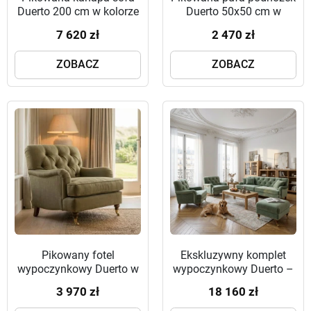
Duerto 200 cm w kolorze
Duerto 50x50 cm w
brudnego różu na
kolorze szałwiowym na
7 620 zł
2 470 zł
toczonych nóżkach
toczonych nóżkach
ZOBACZ
ZOBACZ
Pikowany fotel
Ekskluzywny komplet
wypoczynkowy Duerto w
wypoczynkowy Duerto –
kolorze oliwkowym na
sofa trzyosobowa, dwa
3 970 zł
18 160 zł
toczonych nóżkach
fotele i pufa w kolorze
szałwiowym