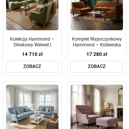
Kolekcja Hammond –
Komplet Wypoczynkowy
Oliwkowy Welwet i
Hammond – Królewska
Królewski Odpoczynek
Harmonia w Twoim
14 710 zł
17 280 zł
Salonie
ZOBACZ
ZOBACZ