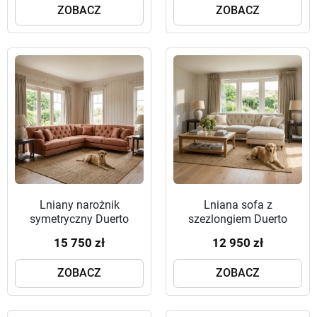
ZOBACZ
ZOBACZ
Lniany narożnik
Lniana sofa z
symetryczny Duerto
szezlongiem Duerto
250x250 cm – pikowany
250x170 cm – pikowany
15 750 zł
12 950 zł
narożnik w kolorze
narożnik w białym lnie
terracota
ZOBACZ
ZOBACZ