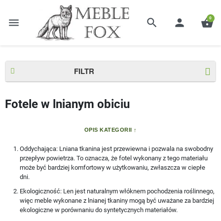
0
menu
search
person
shopping_basket
Strona główna
Fotele
Fotele w lnianym obiciu
FILTR
Fotele w lnianym obiciu
OPIS KATEGORII
Oddychająca
: Lniana tkanina jest przewiewna i pozwala na swobodny
przepływ powietrza. To oznacza, że fotel wykonany z tego materiału
może być bardziej komfortowy w użytkowaniu, zwłaszcza w ciepłe
dni.
Ekologiczność
: Len jest naturalnym włóknem pochodzenia roślinnego,
więc meble wykonane z lnianej tkaniny mogą być uważane za bardziej
ekologiczne w porównaniu do syntetycznych materiałów.