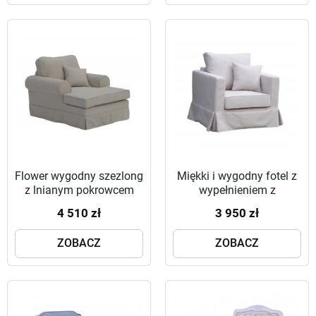
Flower wygodny szezlong
Miękki i wygodny fotel z
z lnianym pokrowcem
wypełnieniem z
naturalnego pierza
4 510 zł
3 950 zł
Vesper
ZOBACZ
ZOBACZ