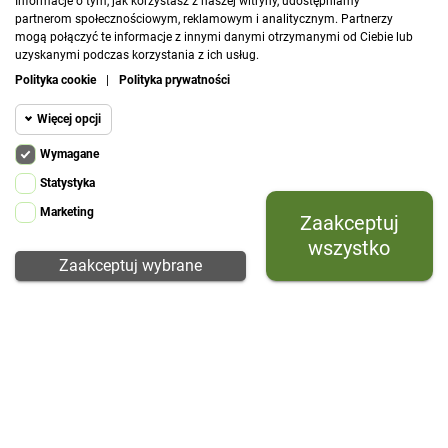
Informacje o tym, jak korzystasz z naszej witryny, udostępniamy
coś dla siebie.
partnerom społecznościowym, reklamowym i analitycznym. Partnerzy
mogą połączyć te informacje z innymi danymi otrzymanymi od Ciebie lub
uzyskanymi podczas korzystania z ich usług.
Polityka cookie
|
Polityka prywatności
Więcej opcji

Informacje
Wymagane
Cookie funkcjonalne
Wymagane
Statystyka

Kategorie
Wymagane pliki cookie oraz cookie HttpOnly.
Marketing
Zaakceptuj
Cookie
Pliki cookie wymagane do przeglądania witryny

Kategorie
statystyczne
i korzystania z jej podstawowych funkcji. Te
wszystko
pliki cookie są wymagane do prawidłowego
Zaakceptuj wybrane

Twoje konto
działania witryny.
Cookie
Prestashop
marketingowe

Kontakt
Prestashop required cookie. HttpOnly.
Inne pliki
Php session cookie
Cookie
Session Cookie. Required.
Megacookies
Cookie manager module for prestashop.
Płatności obsługują: