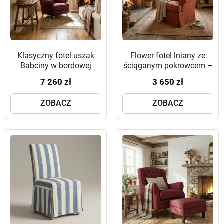
Klasyczny fotel uszak
Flower fotel lniany ze
Babciny w bordowej
ściąganym pokrowcem –
tkaninie wełnianej
sielska oaza w kolorze
7 260 zł
3 650 zł
ziemi
ZOBACZ
ZOBACZ