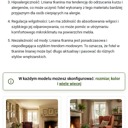
Hipoalergiczność
: Lniana tkanina ma tendencję do odrzucania kurzu i
alergenów, co może uczynić fotel wykonany z tego materiału bardziej
przyjaznym dla osób cierpiących na alergie.
Regulacja wilgotności
: Len ma zdolność do absorbowania wilgoci i
szybkiego jej odparowywania, co może pomóc w utrzymaniu
komfortowego mikroklimatu na powierzchni mebla.
Niezależność od mody
: Lniana tkanina jest ponadczasowa i
niepodlegająca szybkim trendom modowym. To oznacza, że fotel w
tkaninie lnianej może być długo aktualnay i pasować do różnych
stylów wnętrzarskich.
W każdym modelu możesz skonfigurować:
rozmiar, kolor
info_outline
i
wiele więcej