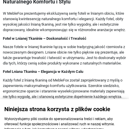
Naturalnego Komfortu i Stylu
W MebleFox prezentujemy ekskluzywną serię foteli w lnianym obiciu, które
stanowią kwintesencję naturalnego komfortu i elegancji. Każdy fotel, obity
wysokiej jakości lnianą tkaniną, jest nie tylko wygodny, ale i estetycznie
dopracowany, idealnie wkomponowując się w różnorodne aranżacje wnętrz.
Fotel w Lnianej Tkaninie – Doskonałość i Trwałość
Nasze fotele w lnianej tkaninie łączą w sobie tradycyjną jakość rzemiosła z
nowoczesnym designem. Lniane obicie nie tylko pięknie się prezentuje, ale
także gwarantuje trwałość i łatwość w utrzymaniu. Jest to doskonały wybór
dla tych, którzy cenią sobie produkty wykonane z naturalnych materiałów.
Fotel Lniana Tkanina – Elegancja w Każdym Calu
Każdy fotel z lnianą tkaniną od MebleFox został zaprojektowany z myślą o
zapewnieniu maksymalnego komfortu użytkowania. Szerokie siedzisko,
ergonomiczne oparcie i starannie wyselekcjonowane materiały zapewniają
nie tylko wygodę, ale i stanowią estetyczne dopełnienie każdego wnętrza.
Odkryj Fotele w Lnianym Obiciu na MebleFox
Niniejsza strona korzysta z plików cookie
Zapraszamy do zapoznania się z naszą ofertą na stronie MebleFox, gdzie
prezentujemy szeroką gamę foteli w lnianym obiciu. Oferujemy
Wykorzystujemy pliki cookie do spersonalizowania treści i reklam, aby
oferować funkcje społecznościowe i analizować ruch w naszej witrynie.
różnorodność kształtów, rozmiarów i kolorów, dzięki czemu każdy znajdzie