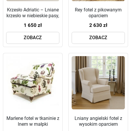
Krzesło Adriatic – Lniane
Rey fotel z pikowanym
krzesło w niebieskie pasy,
oparciem
styl Hamptons
1 650 zł
2 630 zł
ZOBACZ
ZOBACZ
Marlene fotel w tkaninie z
Lniany angielski fotel z
lnem w małpki
wysokim oparciem