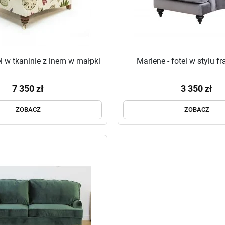
l w tkaninie z lnem w małpki
Marlene - fotel w stylu 
7 350 zł
3 350 zł
ZOBACZ
ZOBACZ