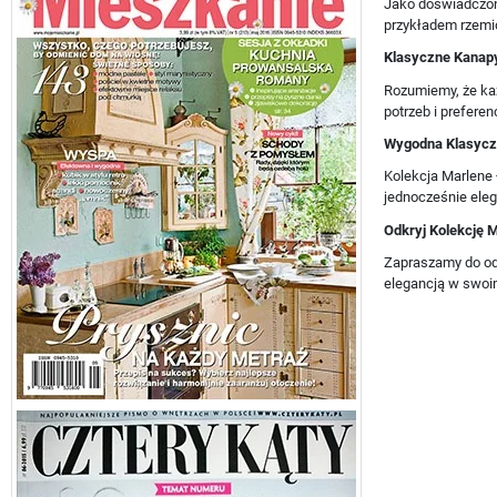
Jako doświadczon
przykładem rzemio
Klasyczne Kanapy
Rozumiemy, że ka
potrzeb i prefere
Wygodna Klasyczn
Kolekcja Marlene 
jednocześnie ele
Odkryj Kolekcję 
Zapraszamy do odw
elegancją w swo