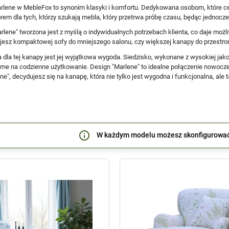
rlene w MebleFox to synonim klasyki i komfortu. Dedykowana osobom, które cen
m dla tych, którzy szukają mebla, który przetrwa próbę czasu, będąc jednocze
lene" tworzona jest z myślą o indywidualnych potrzebach klienta, co daje moż
ujesz kompaktowej sofy do mniejszego salonu, czy większej kanapy do przestro
 dla tej kanapy jest jej wyjątkowa wygoda. Siedzisko, wykonane z wysokiej jako
rne na codzienne użytkowanie. Design "Marlene" to idealne połączenie nowoczes
ne", decydujesz się na kanapę, która nie tylko jest wygodna i funkcjonalna, ale
info_outline
W każdym modelu możesz skonfigurowa