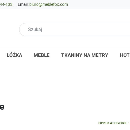
44-133
Email:
biuro@meblefox.com
ŁÓŻKA
MEBLE
TKANINY NA METRY
HOT
e
OPIS KATEGORII