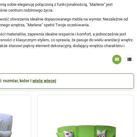
ią sobie elegancję połączoną z funkcjonalnością, "Marlene" jest
śnie centrum rodzinnego życia.
liwość stworzenia idealnie dopasowanego mebla na wymiar. Niezależnie od
nnego wnętrza, "Marlene" spełni Twoje oczekiwania.
ści materiałów, zapewnia idealne wsparcie i komfort, a jednocześnie jest
ności z klasycznym stylem, co sprawia, że pasuje do wielu aranżacji wnętrz.
 także stanowi piękny element dekoracyjny, dodający wnętrzu charakteru i
view_module
view_list
ć:
rozmiar, kolor i
wiele więcej