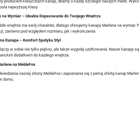
y producent klasycznych kanap, dbamy o każdy szczegół naszych mebli. Wykon
sła najwyższej klasy.
 na Wymiar – Idealne Dopasowanie do Twojego Wnętrza
żde wnętrze ma swój charakter, dlatego oferujemy kanapy Marlene na wymiar. 
ncji, zarówno pod względem rozmiaru, jak i wykończenia.
a Kanapa – Komfort Spotyka Styl
łączy w sobie nie tylko piękno, ale także wygodę użytkowania. Nasze kanapy 
ganckim dodatkiem do każdego wnętrza.
Marlene na MebleFox
iedzenia naszej strony MebleFox i zapoznania się z pełną ofertą kanap Marlen
im domu.