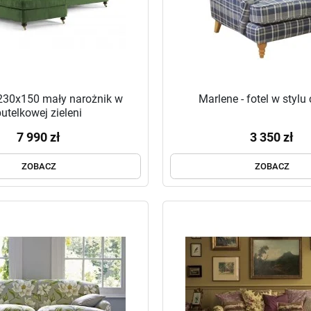
230x150 mały narożnik w
Marlene - fotel w stylu
butelkowej zieleni
7 990 zł
3 350 zł
ZOBACZ
ZOBACZ