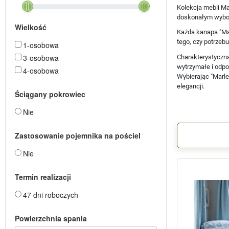
Kolekcja mebli Ma
doskonałym wybore
Wielkość
Każda kanapa "Mar
tego, czy potrzeb
1-osobowa
3-osobowa
Charakterystyczna
wytrzymałe i odpo
4-osobowa
Wybierając "Marle
elegancji.
Ściągany pokrowiec
Nie
Zastosowanie pojemnika na pościel
Nie
Termin realizacji
47 dni roboczych
Powierzchnia spania