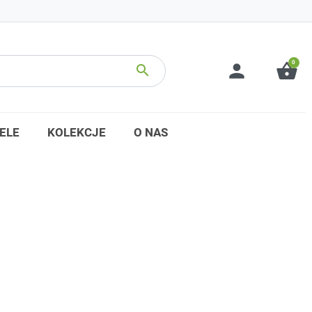
0
person
shopping_basket
search
ELE
KOLEKCJE
O NAS