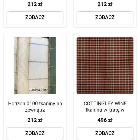
212 zł
212 zł
ZOBACZ
ZOBACZ
Horizon 0100 tkaniny na
COTTINGLEY WINE
zewnątrz
tkanina w kratę w
odcieniach cegły
212 zł
496 zł
ZOBACZ
ZOBACZ