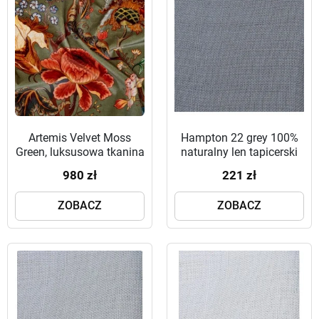
Artemis Velvet Moss
Hampton 22 grey 100%
Green, luksusowa tkanina
naturalny len tapicerski
w kwiaty
980 zł
221 zł
ZOBACZ
ZOBACZ