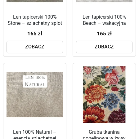
Len tapicerski 100%
Len tapicerski 100%
Stone – szlachetny splot
Beach – wakacyjna
w nowoczesnym wydaniu
lekkość w Twoim wnętrzu
165 zł
165 zł
ZOBACZ
ZOBACZ
Len 100% Natural –
Gruba tkanina
esencja szlachetnej
gobelinowa w żywy