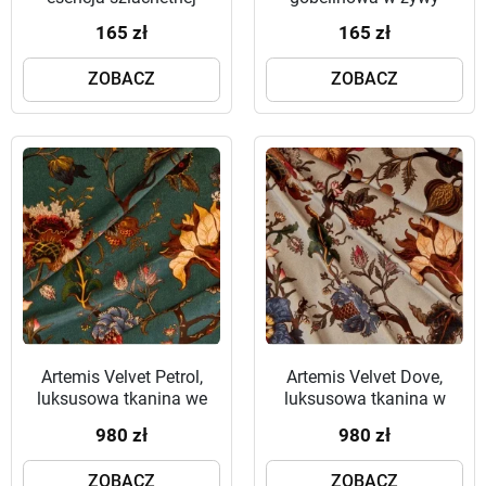
surowości
kwiatowy wzór
165 zł
165 zł
ZOBACZ
ZOBACZ
Artemis Velvet Petrol,
Artemis Velvet Dove,
luksusowa tkanina we
luksusowa tkanina w
wzory kwiatowe
kwiaty
980 zł
980 zł
ZOBACZ
ZOBACZ