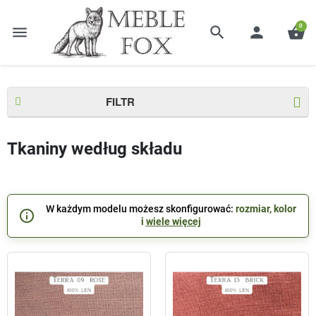
0
menu
search
person
shopping_basket
Strona główna
Tkaniny według składu
FILTR
Tkaniny według składu
W każdym modelu możesz skonfigurować:
rozmiar, kolor
info_outline
i
wiele więcej