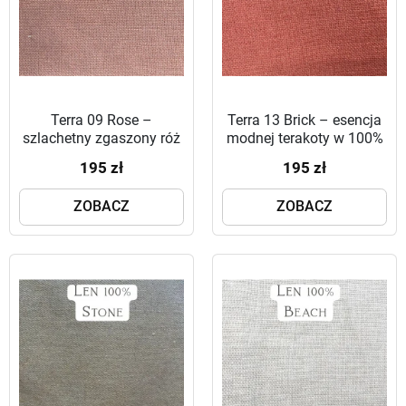
Terra 09 Rose –
Terra 13 Brick – esencja
szlachetny zgaszony róż
modnej terakoty w 100%
w 100% naturalnym lnie
naturalnym lnie
195 zł
195 zł
ZOBACZ
ZOBACZ