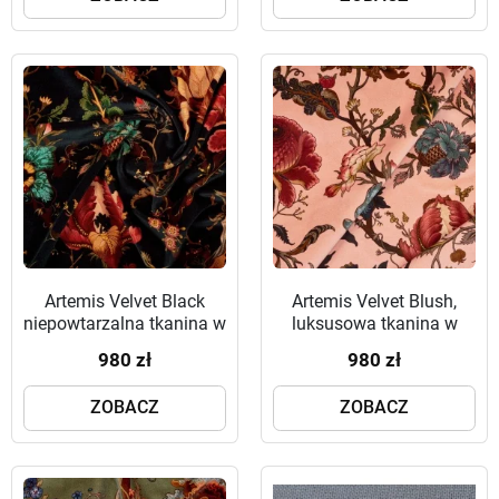
Artemis Velvet Black
Artemis Velvet Blush,
niepowtarzalna tkanina w
luksusowa tkanina w
kwiaty
kwiaty w odcieniu
980 zł
980 zł
zgaszonego różu
ZOBACZ
ZOBACZ