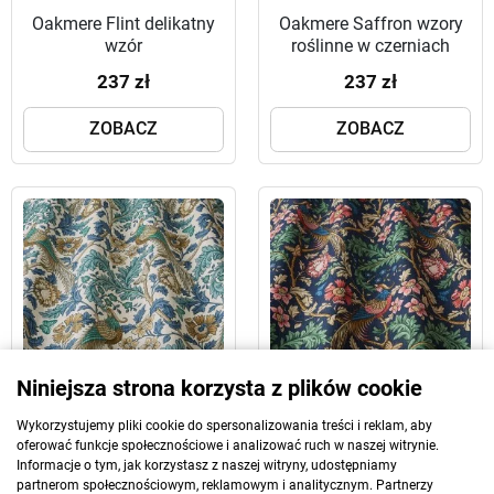
Oakmere Flint delikatny
Oakmere Saffron wzory
wzór
roślinne w czerniach
237 zł
237 zł
ZOBACZ
ZOBACZ
Niniejsza strona korzysta z plików cookie
Wykorzystujemy pliki cookie do spersonalizowania treści i reklam, aby
Oakmere Verdigris wzór
Oakmere Indigo
oferować funkcje społecznościowe i analizować ruch w naszej witrynie.
roślinny w odcieniach
romantyczny wzór
Informacje o tym, jak korzystasz z naszej witryny, udostępniamy
niebieskiego
partnerom społecznościowym, reklamowym i analitycznym. Partnerzy
237 zł
237 zł