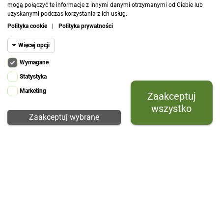
mogą połączyć te informacje z innymi danymi otrzymanymi od Ciebie lub
uzyskanymi podczas korzystania z ich usług.
ZOBACZ
ZOBACZ
Polityka cookie
|
Polityka prywatności
Więcej opcji
Wymagane
Cookie funkcjonalne
Wymagane
Statystyka
Wymagane pliki cookie oraz cookie HttpOnly.
Marketing
Zaakceptuj
Cookie
Pliki cookie wymagane do przeglądania witryny
statystyczne
i korzystania z jej podstawowych funkcji. Te
wszystko
pliki cookie są wymagane do prawidłowego
Zaakceptuj wybrane
działania witryny.
Cookie
Prestashop
marketingowe
Prestashop required cookie. HttpOnly.
Oakmere Henna
Oakmere Carmine
Inne pliki
Php session cookie
efektowna tkanina w
efektowna tkanina we
Cookie
romantycznym stylu
wzory roślinne
Session Cookie. Required.
237 zł
237 zł
Megacookies
ZOBACZ
ZOBACZ
Cookie manager module for prestashop.
Required for control other cookies.