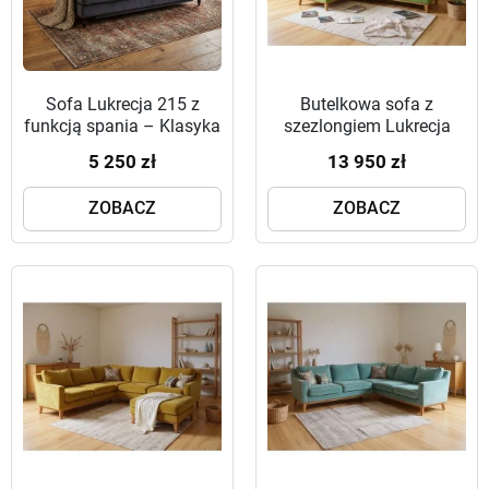
Sofa Lukrecja 215 z
Butelkowa sofa z
funkcją spania – Klasyka
szezlongiem Lukrecja
Spotyka Nowoczesny
extra 225x185 cm
5 250 zł
13 950 zł
Komfort
ZOBACZ
ZOBACZ