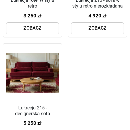
Lukrecja fotel w stylu
Lukrecja 215 - sofa w
retro
stylu retro nierozkładana
3 250 zł
4 920 zł
ZOBACZ
ZOBACZ
Lukrecja 215 -
designerska sofa
5 250 zł