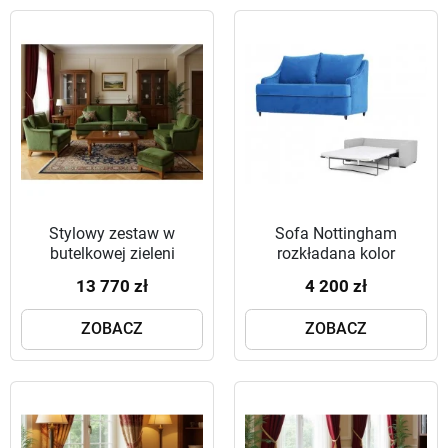
Stylowy zestaw w
Sofa Nottingham
butelkowej zieleni
rozkładana kolor
Lukrecja sofa, 2 fotele i
niebieski
13 770 zł
4 200 zł
pufa
ZOBACZ
ZOBACZ