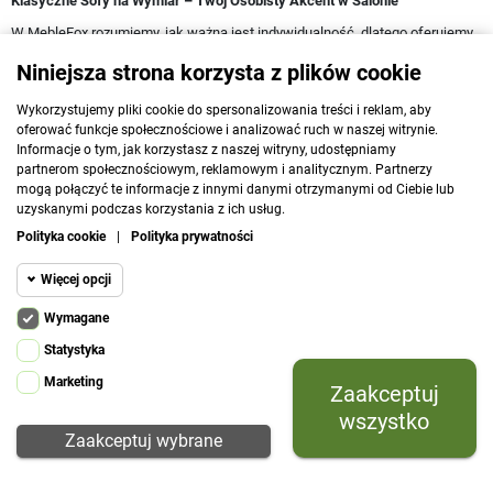
Klasyczne Sofy na Wymiar – Twój Osobisty Akcent w Salonie
W MebleFox rozumiemy, jak ważna jest indywidualność, dlatego oferujemy
możliwość zamówienia sof z kolekcji „Łukrecja” na wymiar. Dzięki temu
Niniejsza strona korzysta z plików cookie
możesz dopasować wymiary sofy do swoich potrzeb i wymiarów salonu,
tworząc przestrzeń, która będzie idealnie odpowiadała Twoim
Wykorzystujemy pliki cookie do spersonalizowania treści i reklam, aby
oczekiwaniom.
oferować funkcje społecznościowe i analizować ruch w naszej witrynie.
Sofy w Pluszowych Tkaninach – Maksymalny Komfort i Przytulność
Informacje o tym, jak korzystasz z naszej witryny, udostępniamy
partnerom społecznościowym, reklamowym i analitycznym. Partnerzy
Sofy „Łukrecja” są obite pluszowymi, miękkimi tkaninami, które zapewniają
mogą połączyć te informacje z innymi danymi otrzymanymi od Ciebie lub
niezrównany komfort i przytulność. Bogata paleta kolorystyczna tkanin
uzyskanymi podczas korzystania z ich usług.
pozwala na dopasowanie sofy do każdego wnętrza, niezależnie od jego
Polityka cookie
|
Polityka prywatności
stylu.
Odkryj Kolekcję Łukrecja na MebleFox
Więcej opcji
Zachęcamy do odwiedzenia naszej strony MebleFox i odkrycia pełnej oferty
Wymagane
sof z kolekcji „Łukrecja”. Wybierz sofę, która będzie nie tylko piękna, ale
Cookie funkcjonalne
Wymagane
również funkcjonalna i komfortowa.
Statystyka
Wymagane pliki cookie oraz cookie HttpOnly.
Marketing
Zaakceptuj
Cookie
Pliki cookie wymagane do przeglądania witryny
statystyczne
i korzystania z jej podstawowych funkcji. Te
wszystko
pliki cookie są wymagane do prawidłowego
Zaakceptuj wybrane
działania witryny.
Cookie
Prestashop
marketingowe