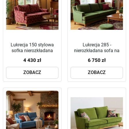
Lukrecja 150 stylowa
Lukrecja 285 -
sofka nierozkładana
nierozkładana sofa na
postumencie z litego
4 430 zł
6 750 zł
drewna
ZOBACZ
ZOBACZ