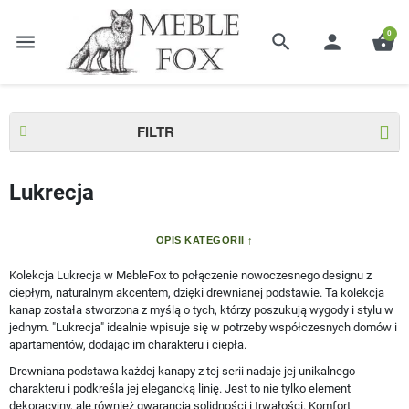
0
menu
search
person
shopping_basket
Strona główna
Kolekcje
Lukrecja
FILTR
Lukrecja
OPIS KATEGORII
Kolekcja Lukrecja w MebleFox to połączenie nowoczesnego designu z
ciepłym, naturalnym akcentem, dzięki drewnianej podstawie. Ta kolekcja
kanap została stworzona z myślą o tych, którzy poszukują wygody i stylu w
jednym. "Lukrecja" idealnie wpisuje się w potrzeby współczesnych domów i
apartamentów, dodając im charakteru i ciepła.
Drewniana podstawa każdej kanapy z tej serii nadaje jej unikalnego
charakteru i podkreśla jej elegancką linię. Jest to nie tylko element
dekoracyjny, ale również gwarancja solidności i trwałości. Komfort