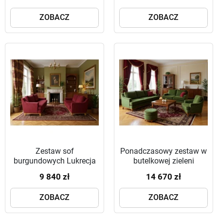
cm
ZOBACZ
ZOBACZ
Zestaw sof
Ponadczasowy zestaw w
burgundowych Lukrecja
butelkowej zieleni
sofa 215 i 215 cm
Lukrecja sofa 285, sofa
9 840 zł
14 670 zł
160 i fotel
ZOBACZ
ZOBACZ