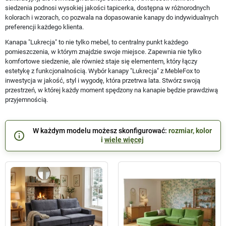
siedzenia podnosi wysokiej jakości tapicerka, dostępna w różnorodnych
kolorach i wzorach, co pozwala na dopasowanie kanapy do indywidualnych
preferencji każdego klienta.
Kanapa "Lukrecja" to nie tylko mebel, to centralny punkt każdego
pomieszczenia, w którym znajdzie swoje miejsce. Zapewnia nie tylko
komfortowe siedzenie, ale również staje się elementem, który łączy
estetykę z funkcjonalnością. Wybór kanapy "Lukrecja" z MebleFox to
inwestycja w jakość, styl i wygodę, która przetrwa lata. Stwórz swoją
przestrzeń, w której każdy moment spędzony na kanapie będzie prawdziwą
przyjemnością.
W każdym modelu możesz skonfigurować:
rozmiar, kolor
info_outline
i
wiele więcej