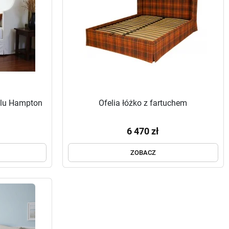
ylu Hampton
Ofelia łóżko z fartuchem
6 470 zł
ZOBACZ