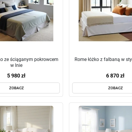
ko ze ściąganym pokrowcem
Rome łóżko z falbaną w st
w lnie
5 980 zł
6 870 zł
ZOBACZ
ZOBACZ