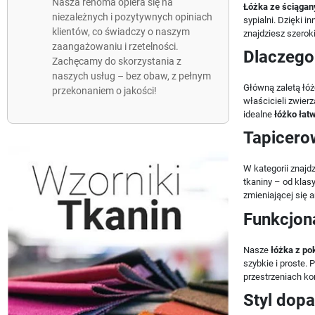
Nasza renoma opiera się na
Łóżka ze ściąga
niezależnych i pozytywnych opiniach
sypialni. Dzięki 
klientów, co świadczy o naszym
znajdziesz szerok
zaangażowaniu i rzetelności.
Dlaczego
Zachęcamy do skorzystania z
naszych usług – bez obaw, z pełnym
Główną zaletą łó
przekonaniem o jakości!
właścicieli zwier
idealne
łóżko łat
Tapicero
W kategorii znajd
tkaniny – od klas
zmieniającej się 
Funkcjon
Nasze
łóżka z po
szybkie i proste.
przestrzeniach ko
Styl dop