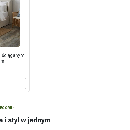
 i ściąganym
em
EGORII
 i styl w jednym