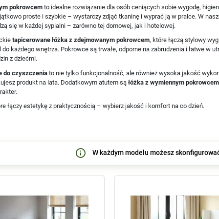
nym pokrowcem
to idealne rozwiązanie dla osób ceniących sobie wygodę, hig
yjątkowo proste i szybkie – wystarczy zdjąć tkaninę i wyprać ją w pralce. W nas
ą się w każdej sypialni – zarówno tej domowej, jak i hotelowej.
ckie
tapicerowane łóżka z zdejmowanym pokrowcem
, które łączą stylowy wy
o każdego wnętrza. Pokrowce są trwałe, odporne na zabrudzenia i łatwe w utrz
zin z dziećmi.
e do czyszczenia
to nie tylko funkcjonalność, ale również wysoka jakość wyko
kujesz produkt na lata. Dodatkowym atutem są
łóżka z wymiennym pokrowcem
akter.
re łączy estetykę z praktycznością – wybierz jakość i komfort na co dzień.
info_outline
W każdym modelu możesz skonfigurowa