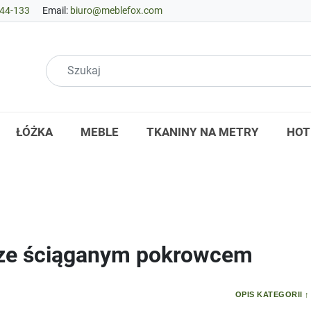
44-133
Email:
biuro@meblefox.com
ŁÓŻKA
MEBLE
TKANINY NA METRY
HOT
ze ściąganym pokrowcem
OPIS KATEGORII