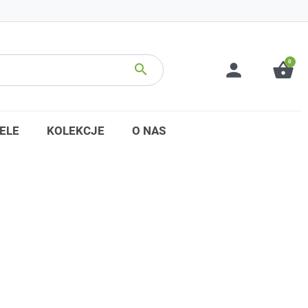
0
person
shopping_basket
search
ELE
KOLEKCJE
O NAS