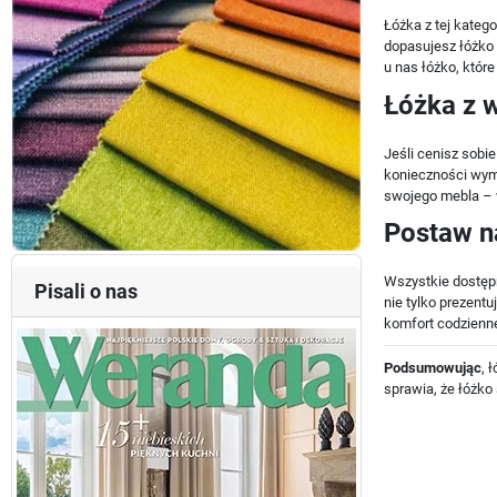
Łóżka z tej kateg
dopasujesz łóżko 
u nas łóżko, któr
Łóżka z 
Jeśli cenisz sobi
konieczności wymi
swojego mebla – 
Postaw na
Wszystkie dostępn
Pisali o nas
nie tylko prezent
komfort codzienn
Podsumowując
, 
sprawia, że łóżko