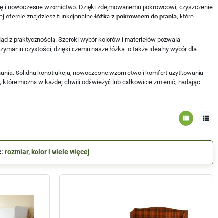
ienę i nowoczesne wzornictwo. Dzięki zdejmowanemu pokrowcowi, czyszczenie
zej ofercie znajdziesz funkcjonalne
łóżka z pokrowcem do prania
, które
gląd z praktycznością. Szeroki wybór kolorów i materiałów pozwala
ymaniu czystości, dzięki czemu nasze łóżka to także idealny wybór dla
nania. Solidna konstrukcja, nowoczesne wzornictwo i komfort użytkowania
, które można w każdej chwili odświeżyć lub całkowicie zmienić, nadając
view_module
view_list
ć:
rozmiar, kolor i
wiele więcej