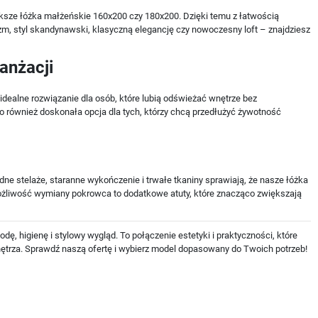
ększe łóżka małżeńskie 160x200 czy 180x200. Dzięki temu z łatwością
lizm, styl skandynawski, klasyczną elegancję czy nowoczesny loft – znajdziesz
anżacji
 idealne rozwiązanie dla osób, które lubią odświeżać wnętrze bez
 również doskonała opcja dla tych, którzy chcą przedłużyć żywotność
ne stelaże, staranne wykończenie i trwałe tkaniny sprawiają, że nasze łóżka
z możliwość wymiany pokrowca to dodatkowe atuty, które znacząco zwiększają
ę, higienę i stylowy wygląd. To połączenie estetyki i praktyczności, które
nętrza. Sprawdź naszą ofertę i wybierz model dopasowany do Twoich potrzeb!