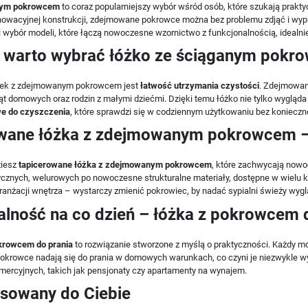
nym pokrowcem
to coraz popularniejszy wybór wśród osób, które szukają prakty
innowacyjnej konstrukcji, zdejmowane pokrowce można bez problemu zdjąć i wypr
i wybór modeli, które łączą nowoczesne wzornictwo z funkcjonalnością, ideal
 warto wybrać łóżko ze ściąganym pokr
żek z zdejmowanym pokrowcem jest
łatwość utrzymania czystości
. Zdejmowany
ząt domowych oraz rodzin z małymi dziećmi. Dzięki temu łóżko nie tylko wygląd
we do czyszczenia
, które sprawdzi się w codziennym użytkowaniu bez koniecz
wane łóżka z zdejmowanym pokrowcem – 
ziesz
tapicerowane łóżka z zdejmowanym pokrowcem
, które zachwycają now
ycznych, welurowych po nowoczesne strukturalne materiały, dostępne w wielu
aranżacji wnętrza – wystarczy zmienić pokrowiec, by nadać sypialni świeży wygl
alność na co dzień – łóżka z pokrowcem 
krowcem do prania
to rozwiązanie stworzone z myślą o praktyczności. Każdy m
 Pokrowce nadają się do prania w domowych warunkach, co czyni je niezwykle
mercyjnych, takich jak pensjonaty czy apartamenty na wynajem.
asowany do Ciebie