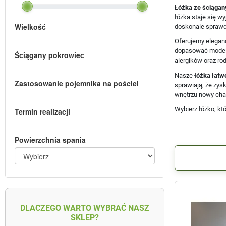
Łóżka ze ściąga
łóżka staje się w
Wielkość
doskonale sprawdz
Oferujemy elegan
dopasować model d
Ściągany pokrowiec
alergików oraz rod
Nasze
łóżka łatw
Zastosowanie pojemnika na pościel
sprawiają, że zys
wnętrzu nowy char
Wybierz łóżko, któ
Termin realizacji
Powierzchnia spania
DLACZEGO WARTO WYBRAĆ NASZ
SKLEP?