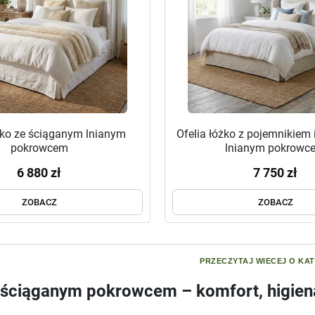
żko ze ściąganym lnianym
Ofelia łóżko z pojemnikiem
pokrowcem
lnianym pokrowc
6 880 zł
7 750 zł
ZOBACZ
ZOBACZ
PRZECZYTAJ WIECEJ O KAT
 ściąganym pokrowcem – komfort, higiena