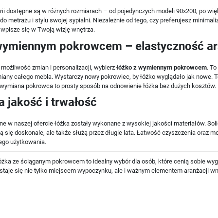
orii dostępne są w różnych rozmiarach – od pojedynczych modeli 90x200, po wi
do metrażu i stylu swojej sypialni. Niezależnie od tego, czy preferujesz minima
e wpisze się w Twoją wizję wnętrza.
wymiennym pokrowcem – elastyczność ar
e możliwość zmian i personalizacji, wybierz
łóżko z wymiennym pokrowcem
. To
any całego mebla. Wystarczy nowy pokrowiec, by łóżko wyglądało jak nowe. To
wymiana pokrowca to prosty sposób na odnowienie łóżka bez dużych kosztów.
 jakość i trwałość
e w naszej ofercie łóżka zostały wykonane z wysokiej jakości materiałów. Solid
ują się doskonale, ale także służą przez długie lata. Łatwość czyszczenia ora
ego użytkowania.
łóżka ze ściąganym pokrowcem to idealny wybór dla osób, które cenią sobie wygod
 staje się nie tylko miejscem wypoczynku, ale i ważnym elementem aranżacji w