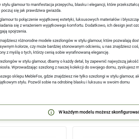
 stylu glamour to manifestacja przepychu, blasku i elegancji, które przeksz
 poczuj się jak prawdziwa gwiazda.
 glamour to połączenie wyjątkowej estetyki, luksusowych materiałów i błyszcząc
iadania się z wrażeniem wyjątkowego komfortu. Dodatkowo, ich design jest ozd
gają spojrzenia.
znajdziesz różnorodne modele szezlongów w stylu glamour, które pozwalają dos
sywnym kolorze, czy może bardziej stonowanym odcieniu, u nas znajdziesz coś,
ony z myślą o tych, którzy cenią sobie wyrafinowaną elegancję.
ezlongów w stylu glamour, dbamy o każdy detal, by zapewnić najwyższą jakość w
osła. Wprowadzając szezlong z naszej kolekcji do swojego domu, zyskujesz me
zego sklepu MebleFox, gdzie znajdziesz nie tylko szezlongi w stylu glamour, a
jątkowym stylu. Pozwól sobie na odrobinę blasku i luksusu w swoim domu
info_outline
W każdym modelu możesz skonfigurowa