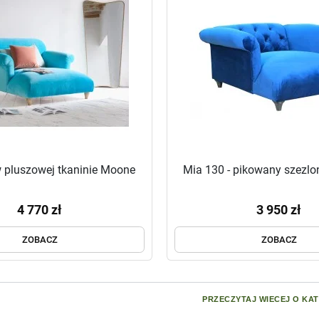
 pluszowej tkaninie Moone
Mia 130 - pikowany szezl
4 770 zł
3 950 zł
ZOBACZ
ZOBACZ
PRZECZYTAJ WIECEJ O KAT