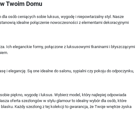
us w Twoim Domu
dla osób ceniących sobie luksus, wygodę i niepowtarzalny styl. Nasze
 stanowią idealne połączenie nowoczesności z elementami dekoracyjnymi
rza. Ich eleganckie formy, połączone z luksusowymi tkaninami i błyszczącymi
niem.
ę i elegancję. Są one idealne do salonu, sypialni czy pokoju do odpoczynku,
obie piękno, wygodę i luksus. Wybierz model, który najlepiej odpowiada
za oferta szezlongów w stylu glamour to idealny wybór dla osób, które
asku. Każdy szezlong z tej kolekcji to gwarancja, że Twoje wnętrze zyska