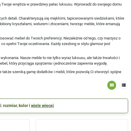
tałcą Twoje wnętrza w prawdziwy pałac luksusu. Wprowadź do swojego domu
ych detali. Charakteryzują się miękkimi, tapicerowanymi siedziskami, które
obiony kryształami, welurem i złoceniami, tworząc meble, które emanują
tosować mebel do Twoich preferencji. Niezależnie od tego, czy marzysz o
 co spełni Twoje oczekiwania. Każdy szezlong w stylu glamour jest
ykonania. Nasze meble to nie tylko wyraz luksusu, ale także trwałości i
bel, który przyciąga spojrzenia i jednocześnie zapewnia wygodę.
le także szeroką gamę dodatków i mebli, które pozwolą Ci stworzyć spójne
view_module
view_list
ć:
rozmiar, kolor i
wiele więcej