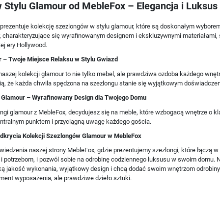
w Stylu Glamour od MebleFox – Elegancja i Luks
rezentuje kolekcję szezlongów w stylu glamour, które są doskonałym wyborem 
r, charakteryzujące się wyrafinowanym designem i ekskluzywnymi materiałami,
ej ery Hollywood.
 – Twoje Miejsce Relaksu w Stylu Gwiazd
naszej kolekcji glamour to nie tylko mebel, ale prawdziwa ozdoba każdego wnęt
ią, że każda chwila spędzona na szezlongu stanie się wyjątkowym doświadcze
u Glamour – Wyrafinowany Design dla Twojego Domu
ngi glamour z MebleFox, decydujesz się na meble, które wzbogacą wnętrze o klas
entralnym punktem i przyciągną uwagę każdego gościa.
dkrycia Kolekcji Szezlongów Glamour w MebleFox
edzenia naszej strony MebleFox, gdzie prezentujemy szezlongi, które łączą w s
 potrzebom, i pozwól sobie na odrobinę codziennego luksusu w swoim domu. Nas
ą jakość wykonania, wyjątkowy design i chcą dodać swoim wnętrzom odrobiny bl
ement wyposażenia, ale prawdziwe dzieło sztuki.