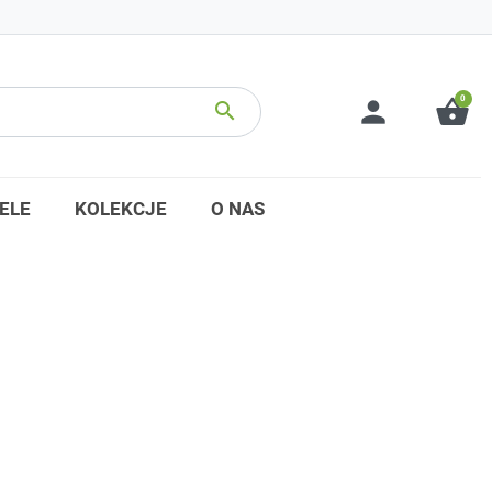
0
person
shopping_basket
search
ELE
KOLEKCJE
O NAS