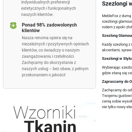
indywidualnych preferencji
Szezlongi 
estetycznych i funkcjonalnych
naszych klientów.
MebleFox z dumą p
szezlongi glamou
Ponad 98% zadowolonych
rodem z epoki złot
klientów
Szezlong Glamour
Nasza renoma opiera się na
niezależnych i pozytywnych opiniach
Każdy szezlong z 
akcentami, spraw
klientów, co świadczy o naszym
zaangażowaniu i rzetelności.
Szezlongi w Styl
Zachęcamy do skorzystania z
Wybierając szezlo
naszych usług – bez obaw, z pełnym
gdzie staną się c
przekonaniem o jakości!
Zapraszamy do O
Zachęcamy do odwi
Twojemu gustowi i
cenią sobie wysok
nie tylko nowy el