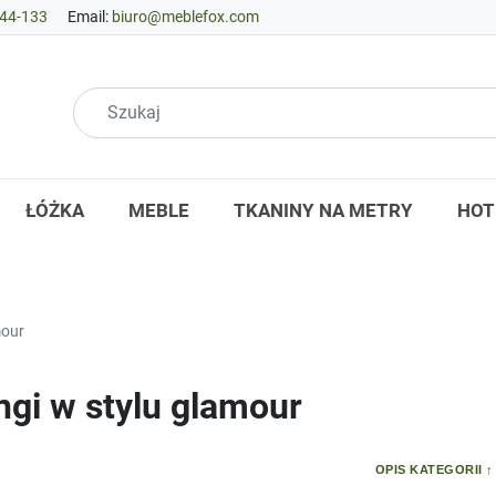
44-133
Email:
biuro@meblefox.com
ŁÓŻKA
MEBLE
TKANINY NA METRY
HOT
mour
ngi w stylu glamour
OPIS KATEGORII