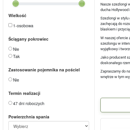
Nasze szezlongi w
ducha Hollywood i
Wielkość
Szezlongi w stylu
zachęcają do rozs
1-osobowa
blaskiem i przycią
W naszej ofercie 
Ściągany pokrowiec
szezlongu w inten
Nie
wyjątkowy i tworz
Tak
Jako producent sz
doskonałego rzemi
Zastosowanie pojemnika na pościel
Zapraszamy do nas
wnętrze w tym wy
Nie
Termin realizacji
47 dni roboczych
Powierzchnia spania