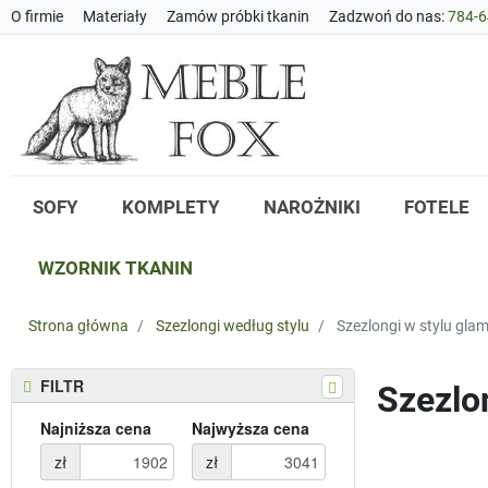
O firmie
Materiały
Zamów próbki tkanin
Zadzwoń do nas:
784-6
SOFY
KOMPLETY
NAROŻNIKI
FOTELE
WZORNIK TKANIN
Strona główna
Szezlongi według stylu
Szezlongi w stylu gla
FILTR
Szezlo
Najniższa cena
Najwyższa cena
zł
zł