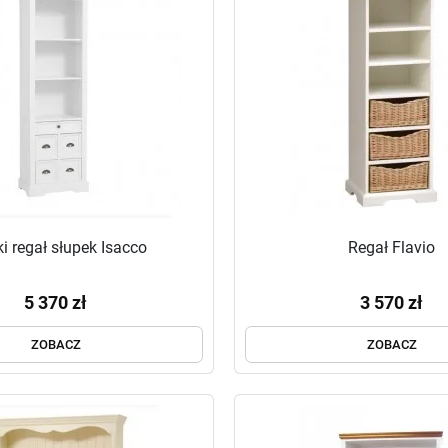
i regał słupek Isacco
Regał Flavio
5 370 zł
3 570 zł
ZOBACZ
ZOBACZ