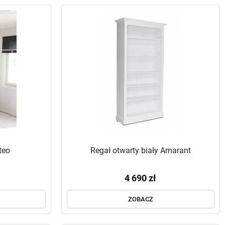
teo
Regał otwarty biały Amarant
4 690 zł
ZOBACZ