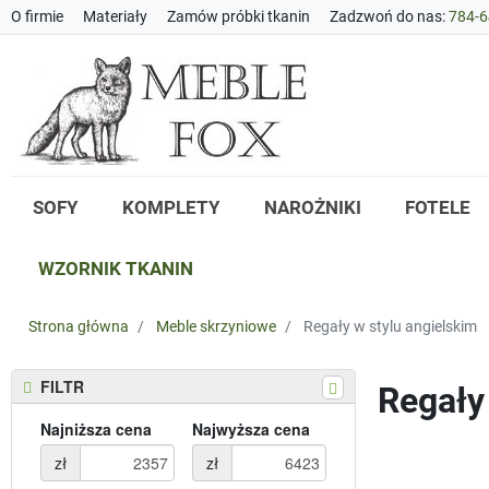
O firmie
Materiały
Zamów próbki tkanin
Zadzwoń do nas:
784-6
SOFY
KOMPLETY
NAROŻNIKI
FOTELE
WZORNIK TKANIN
Strona główna
Meble skrzyniowe
Regały w stylu angielskim
FILTR
Regały
Najniższa cena
Najwyższa cena
zł
zł