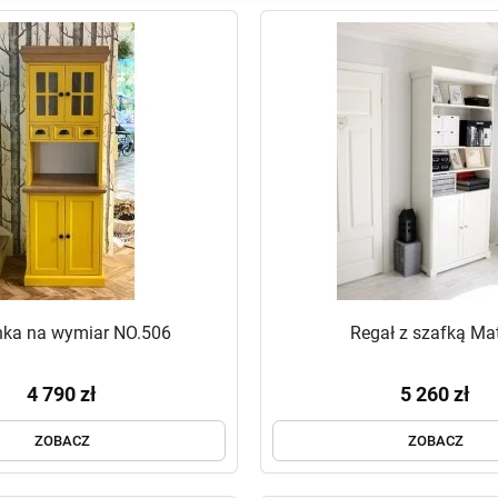
nka na wymiar NO.506
Regał z szafką Ma
4 790 zł
5 260 zł
ZOBACZ
ZOBACZ