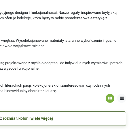
cyjnego designu i funkcjonalności. Nasze regały, inspirowane brytyjską
m oferuje kolekcję, która łączy w sobie ponadczasową estetykę z
ji wnętrza. Wyselekcjonowane materiały, staranne wykończenie i ręcznie
zie swoje wyjątkowe miejsce.
 są projektowane z myślą o adaptacji do indywidualnych wymiarów i potrzeb
ież wysoce funkcjonalne.
ch literackich pasji, kolekcjonerskich zainteresowań czy rodzinnych
sił indywidualny charakter i duszę.
view_module
view_list
ć:
rozmiar, kolor i
wiele więcej