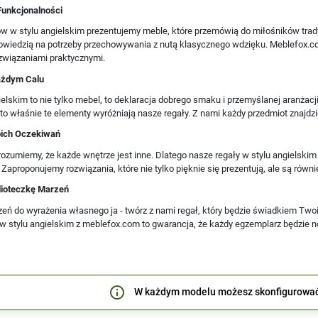
Funkcjonalności
ów w stylu angielskim prezentujemy meble, które przemówią do miłośników trady
owiedzią na potrzeby przechowywania z nutą klasycznego wdzięku. Meblefox.co
wiązaniami praktycznymi.
ażdym Calu
ielskim to nie tylko mebel, to deklaracja dobrego smaku i przemyślanej aranżac
- to właśnie te elementy wyróżniają nasze regały. Z nami każdy przedmiot znajd
oich Oczekiwań
zumiemy, że każde wnętrze jest inne. Dlatego nasze regały w stylu angielskim
 Zaproponujemy rozwiązania, które nie tylko pięknie się prezentują, ale są równ
lioteczkę Marzeń
zeń do wyrażenia własnego ja - twórz z nami regał, który będzie świadkiem Twoi
w stylu angielskim z meblefox.com to gwarancja, że każdy egzemplarz będzie no
info_outline
W każdym modelu możesz skonfigurowa