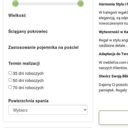
Harmonia Stylu i 
W kategorii regał
Wielkość
elegancją, są odp
nowoczesnymi roz
Ściągany pokrowiec
Wytworność w K
Regał w stylu ang
rzeźbione detale 
Zastosowanie pojemnika na pościel
Adaptacja do Tw
W meblefox.com ro
Termin realizacji
naszych Klientów.
35 dni roboczych
Stwórz Swoją Bib
50 dni roboczych
Dajemy Ci przestr
70 dni roboczych
pamiątek. Regały 
Powierzchnia spania