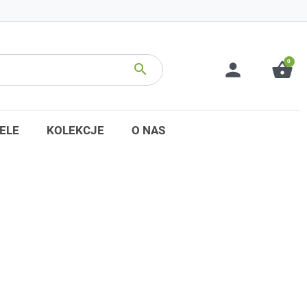
0
person
shopping_basket
search
ELE
KOLEKCJE
O NAS