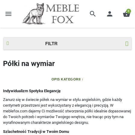
0
menu
search
person
shopping_basket
Strona główna
Meble skrzyniowe
Półki na wymiar
FILTR
Półki na wymiar
OPIS KATEGORII
Indywidualizm Spotyka Elegancję
Zanurz się w świecie półek na wymiar w stylu angielskim, gdzie każdy
centymetr przestrzeni jest wykorzystany z elegancją i precyzją. W
meblefox.com dajemy Ci możliwość stworzenia półki idealnie dopasowanej
do Twoich potrzeb i wymiarów Twojego wnętrza, nie tracąc przy tym na
wyrafinowanym charakterze angielskiego designu.
Szlachetność Tradycji w Twoim Domu