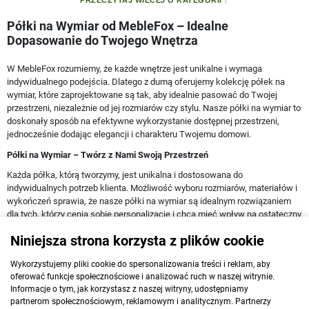
PRZECZYTAJ WIECEJ O KATEGORII
Półki na Wymiar od MebleFox – Idealne
Dopasowanie do Twojego Wnętrza
W MebleFox rozumiemy, że każde wnętrze jest unikalne i wymaga
indywidualnego podejścia. Dlatego z dumą oferujemy kolekcję półek na
wymiar, które zaprojektowane są tak, aby idealnie pasować do Twojej
przestrzeni, niezależnie od jej rozmiarów czy stylu. Nasze półki na wymiar to
doskonały sposób na efektywne wykorzystanie dostępnej przestrzeni,
jednocześnie dodając elegancji i charakteru Twojemu domowi.
Półki na Wymiar – Twórz z Nami Swoją Przestrzeń
Każda półka, którą tworzymy, jest unikalna i dostosowana do
indywidualnych potrzeb klienta. Możliwość wyboru rozmiarów, materiałów i
wykończeń sprawia, że nasze półki na wymiar są idealnym rozwiązaniem
dla tych, którzy cenią sobie personalizację i chcą mieć wpływ na ostateczny
wygląd swojego wnętrza.
Niniejsza strona korzysta z plików cookie
Półki na Wymiar – Połączenie Funkcjonalności i Designu
Wykorzystujemy pliki cookie do spersonalizowania treści i reklam, aby
Stawiając na półki na wymiar z MebleFox, inwestujesz nie tylko w
oferować funkcje społecznościowe i analizować ruch w naszej witrynie.
praktyczne rozwiązanie do przechowywania, ale także w element
Informacje o tym, jak korzystasz z naszej witryny, udostępniamy
dekoracyjny, który może całkowicie odmienić wygląd pomieszczenia. Nasze
partnerom społecznościowym, reklamowym i analitycznym. Partnerzy
półki są projektowane tak, aby były nie tylko wytrzymałe i funkcjonalne, ale