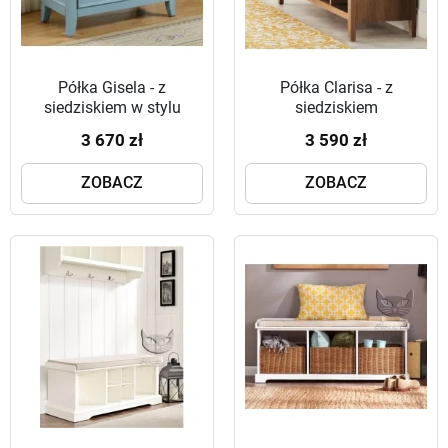
Półka Gisela - z
Półka Clarisa - z
siedziskiem w stylu
siedziskiem
shabby chic
3 670 zł
3 590 zł
ZOBACZ
ZOBACZ