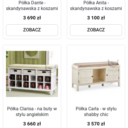
Półka Dante -
Półka Anita -
skandynawska z koszami
skandynawska z koszami
3 690 zł
3 100 zł
ZOBACZ
ZOBACZ
Półka Clarisa - na buty w
Półka Carla - w stylu
stylu angielskim
shabby chic
3 660 zł
3 570 zł