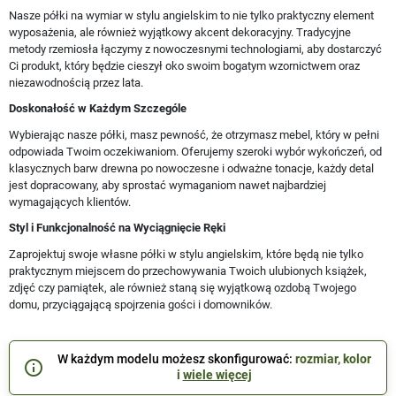
Nasze półki na wymiar w stylu angielskim to nie tylko praktyczny element
wyposażenia, ale również wyjątkowy akcent dekoracyjny. Tradycyjne
metody rzemiosła łączymy z nowoczesnymi technologiami, aby dostarczyć
Ci produkt, który będzie cieszył oko swoim bogatym wzornictwem oraz
niezawodnością przez lata.
Doskonałość w Każdym Szczególe
Wybierając nasze półki, masz pewność, że otrzymasz mebel, który w pełni
odpowiada Twoim oczekiwaniom. Oferujemy szeroki wybór wykończeń, od
klasycznych barw drewna po nowoczesne i odważne tonacje, każdy detal
jest dopracowany, aby sprostać wymaganiom nawet najbardziej
wymagających klientów.
Styl i Funkcjonalność na Wyciągnięcie Ręki
Zaprojektuj swoje własne półki w stylu angielskim, które będą nie tylko
praktycznym miejscem do przechowywania Twoich ulubionych książek,
zdjęć czy pamiątek, ale również staną się wyjątkową ozdobą Twojego
domu, przyciągającą spojrzenia gości i domowników.
W każdym modelu możesz skonfigurować:
rozmiar, kolor
info_outline
i
wiele więcej