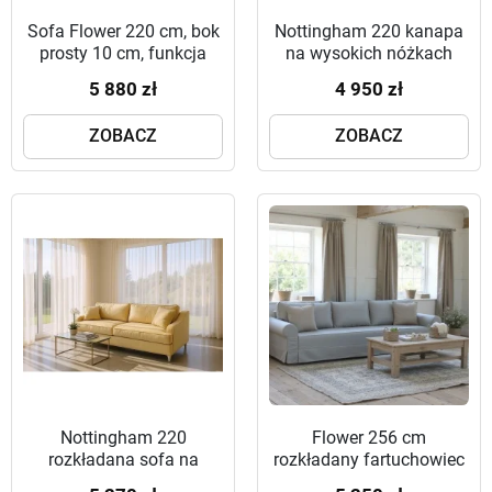
Sofa Flower 220 cm, bok
Nottingham 220 kanapa
prosty 10 cm, funkcja
na wysokich nóżkach
spania 140x200,
5 880 zł
4 950 zł
ściągany pokrowiec
ZOBACZ
ZOBACZ
Nottingham 220
Flower 256 cm
rozkładana sofa na
rozkładany fartuchowiec
wysokich nóżkach