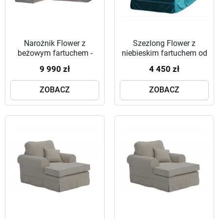
Narożnik Flower z
Szezlong Flower z
beżowym fartuchem -
niebieskim fartuchem od
Komfort i Elegancja od
meblefox.com – Komfort
9 990 zł
4 450 zł
meblefox.com
i Styl w Twoim Wnętrzu
ZOBACZ
ZOBACZ