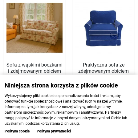
Sofa z wąskimi boczkami
Praktyczna sofa ze
i zdejmowanym obiciem
zdejmowanym obiciem
Flower 150
Flower 110
3 630 zł
3 250 zł
Niniejsza strona korzysta z plików cookie
ZOBACZ
ZOBACZ
Wykorzystujemy pliki cookie do spersonalizowania treści i reklam, aby
oferować funkcje społecznościowe i analizować ruch w naszej witrynie.
Informacje o tym, jak korzystasz z naszej witryny, udostępniamy
partnerom społecznościowym, reklamowym i analitycznym. Partnerzy
mogą połączyć te informacje z innymi danymi otrzymanymi od Ciebie lub
uzyskanymi podczas korzystania z ich usług.
Polityka cookie
|
Polityka prywatności