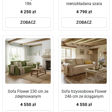
186
nierozkładana szara
kanapa
4 250 zł
4 790 zł
ZOBACZ
ZOBACZ
Sofa Flower 230 cm ze
Sofa trzyosobowa Flower
zdejmowanym
246 cm ze ściąganym
pokrowcem
pokrowcem i falbaną w
4 550 zł
4 550 zł
stylu angielskim