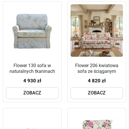
Flower 130 sofa w
Flower 206 kwiatowa
naturalnych tkaninach
sofa ze ściąganym
fartuchem i funkcją
4 930 zł
4 820 zł
spania
ZOBACZ
ZOBACZ