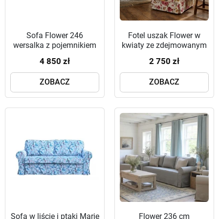
Sofa Flower 246
Fotel uszak Flower w
wersalka z pojemnikiem
kwiaty ze zdejmowanym
w kwiecistej tkaninie
pokrowcem
4 850 zł
2 750 zł
ZOBACZ
ZOBACZ
Sofa w liście i ptaki Marie
Flower 236 cm