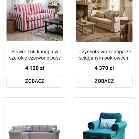
Flower 166 kanapa w
Trzyosobowa kanapa ze
szerokie czerwone pasy
ściąganym pokrowcem
Flower 226 cm w stylu
4 120 zł
4 370 zł
angielskim z falbaną
ZOBACZ
ZOBACZ