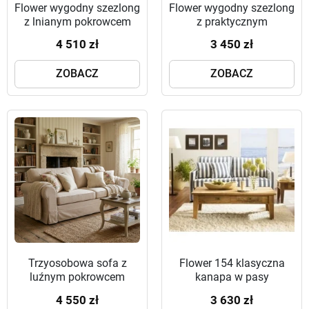
Flower wygodny szezlong
Flower wygodny szezlong
z lnianym pokrowcem
z praktycznym
pokrowcem
4 510 zł
3 450 zł
ZOBACZ
ZOBACZ
Trzyosobowa sofa z
Flower 154 klasyczna
luźnym pokrowcem
kanapa w pasy
Flower 246 cm w stylu
4 550 zł
3 630 zł
angielskim z falbaną