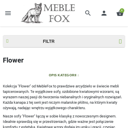
0
menu
search
person
shopping_basket
Strona główna
Kolekcje
Flower
FILTR
Flower
OPIS KATEGORII
Kolekcja "Flower" od MebleFox to prawdziwe arcydzieło w świecie mebli
tapicerowanych. Te wyjątkowe sofy, ozdobione kwiatowymi wzorami, są
wyrazem naszej pasji do tworzenia niebanalnych i oryginalnych rozwiązań.
Każda kanapa z tej serii jest niczym malarskie płótno, na którym kwiaty
ożywają, nadając wnętrzu wyjątkowego charakteru.
Nasze sofy "Flower" łączą w sobie klasykę z nowoczesnym designem.
Idealnie sprawdzą się w przestrzeniach, gdzie ważne jest połączenie
komfortu z estetyką. Kwiatowe wzory dodają im uroku i gracji, czyniąc